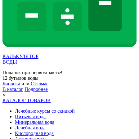
КАЛЬКУЛЯТОР
ВОДЫ
Подарок при первом заказе!
12 бутылок воды
Биовита
или
Стэлмас
В каталог
Подробнее
×
КАТАЛОГ ТОВАРОВ
Лечебные курсы со скидкой
Питьевая вода
Минеральная вода
Лечебная вода
Кислородная вода
Активная вода