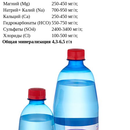
Магний (Mg)
250-450 мг/л;
Натрий+ Калий (Na)
700-950 мг/л;
Кальций (Ca)
250-450 мг/л;
Гидрокарбонаты (HCO)
550-750 мг/л;
Сульфаты (SO4)
2400-3400 мг/л;
Хлориды (Cl)
100-500 мг/л;
Общая минерализация 4,3-6,5 г/л