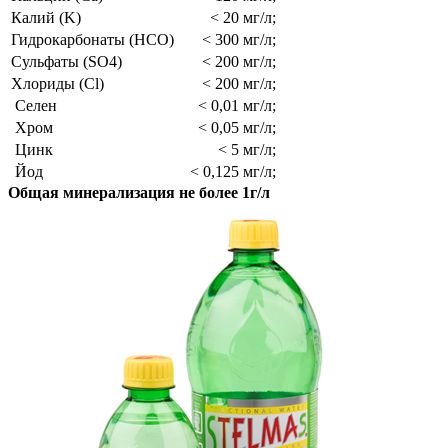
Калий (K)
< 20 мг/л;
Гидрокарбонаты (HCO)
< 300 мг/л;
Сульфаты (SO4)
< 200 мг/л;
Хлориды (Cl)
< 200 мг/л;
Селен
< 0,01 мг/л;
Хром
< 0,05 мг/л;
Цинк
< 5 мг/л;
Йод
< 0,125 мг/л;
Общая минерализация не более 1г/л