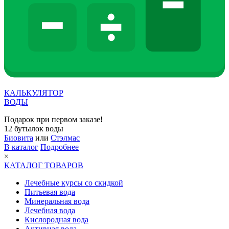
КАЛЬКУЛЯТОР
ВОДЫ
Подарок при первом заказе!
12 бутылок воды
Биовита
или
Стэлмас
В каталог
Подробнее
×
КАТАЛОГ ТОВАРОВ
Лечебные курсы со скидкой
Питьевая вода
Минеральная вода
Лечебная вода
Кислородная вода
Активная вода