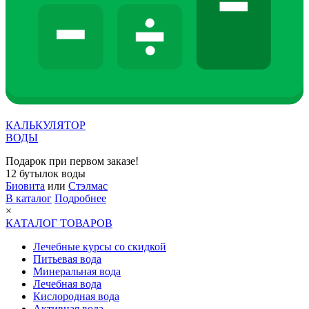
КАЛЬКУЛЯТОР
ВОДЫ
Подарок при первом заказе!
12 бутылок воды
Биовита
или
Стэлмас
В каталог
Подробнее
×
КАТАЛОГ ТОВАРОВ
Лечебные курсы со скидкой
Питьевая вода
Минеральная вода
Лечебная вода
Кислородная вода
Активная вода