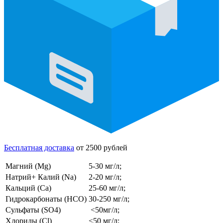
Бесплатная доставка
от 2500 рублей
Магний (Mg)
5-30 мг/л;
Натрий+ Калий (Na)
2-20 мг/л;
Кальций (Ca)
25-60 мг/л;
Гидрокарбонаты (HCO)
30-250 мг/л;
Сульфаты (SO4)
<50мг/л;
Хлориды (Cl)
<50 мг/л;