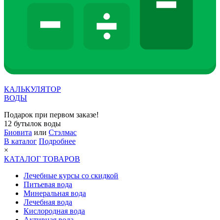
КАЛЬКУЛЯТОР
ВОДЫ
Подарок при первом заказе!
12 бутылок воды
Биовита
или
Стэлмас
В каталог
Подробнее
×
КАТАЛОГ ТОВАРОВ
Лечебные курсы со скидкой
Питьевая вода
Минеральная вода
Лечебная вода
Кислородная вода
Активная вода