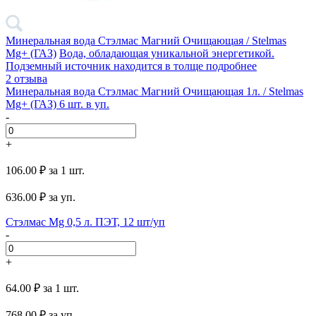
Минеральная вода Стэлмас Магний Очищающая / Stelmas
Mg+ (ГАЗ)
Вода, обладающая уникальной энергетикой.
Подземный источник находится в толще
подробнее
2 отзыва
Минеральная вода Стэлмас Магний Очищающая 1л. / Stelmas
Mg+ (ГАЗ) 6 шт. в уп.
-
+
106.00 ₽
за 1 шт.
636.00
₽ за уп.
Стэлмас Mg 0,5 л. ПЭТ, 12 шт/уп
-
+
64.00 ₽
за 1 шт.
768.00
₽ за уп.