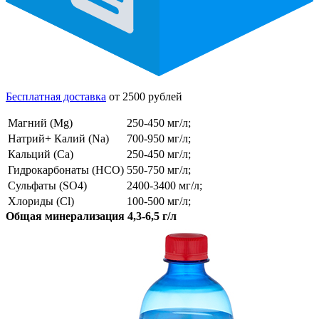
Бесплатная доставка
от 2500 рублей
Магний (Mg)
250-450 мг/л;
Натрий+ Калий (Na)
700-950 мг/л;
Кальций (Ca)
250-450 мг/л;
Гидрокарбонаты (HCO)
550-750 мг/л;
Сульфаты (SO4)
2400-3400 мг/л;
Хлориды (Cl)
100-500 мг/л;
Общая минерализация 4,3-6,5 г/л