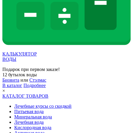
КАЛЬКУЛЯТОР
ВОДЫ
Подарок при первом заказе!
12 бутылок воды
Биовита
или
Стэлмас
В каталог
Подробнее
×
КАТАЛОГ ТОВАРОВ
Лечебные курсы со скидкой
Питьевая вода
Минеральная вода
Лечебная вода
Кислородная вода
Активная вода