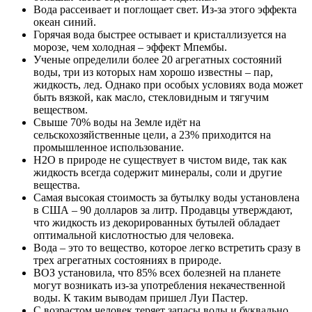
Вода рассеивает и поглощает свет. Из-за этого эффекта
океан синий.
Горячая вода быстрее остывает и кристаллизуется на
морозе, чем холодная – эффект Мпембы.
Ученые определили более 20 агрегатных состояний
воды, три из которых нам хорошо известны – пар,
жидкость, лед. Однако при особых условиях вода может
быть вязкой, как масло, стекловидным и тягучим
веществом.
Свыше 70% воды на Земле идёт на
сельскохозяйственные цели, а 23% приходится на
промышленное использование.
H2O в природе не существует в чистом виде, так как
жидкость всегда содержит минералы, соли и другие
вещества.
Самая высокая стоимость за бутылку воды установлена
в США – 90 долларов за литр. Продавцы утверждают,
что жидкость из декорированных бутылей обладает
оптимальной кислотностью для человека.
Вода – это то вещество, которое легко встретить сразу в
трех агрегатных состояниях в природе.
ВОЗ установила, что 85% всех болезней на планете
могут возникать из-за употребления некачественной
воды. К таким выводам пришел Луи Пастер.
С возрастом человек теряет запасы воды и буквально