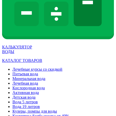
КАЛЬКУЛЯТОР
ВОДЫ
КАТАЛОГ ТОВАРОВ
Лечебные курсы со скидкой
Питьевая вода
Минеральная вода
Лечебная вода
Кислородная вода
Активная вода
Детская вода
Вода 5 литров
Вода 19 литров
Кулеры, помпы для воды
Косметика Svetla скидка от 40%