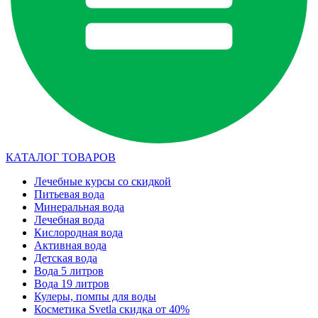
КАТАЛОГ ТОВАРОВ
Лечебные курсы со скидкой
Питьевая вода
Минеральная вода
Лечебная вода
Кислородная вода
Активная вода
Детская вода
Вода 5 литров
Вода 19 литров
Кулеры, помпы для воды
Косметика Svetla скидка от 40%