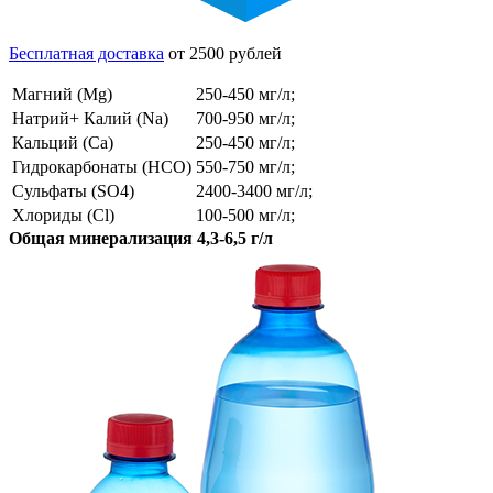
Бесплатная доставка
от 2500 рублей
Магний (Mg)
250-450 мг/л;
Натрий+ Калий (Na)
700-950 мг/л;
Кальций (Ca)
250-450 мг/л;
Гидрокарбонаты (HCO)
550-750 мг/л;
Сульфаты (SO4)
2400-3400 мг/л;
Хлориды (Cl)
100-500 мг/л;
Общая минерализация 4,3-6,5 г/л