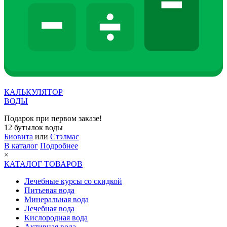
КАЛЬКУЛЯТОР
ВОДЫ
Подарок при первом заказе!
12 бутылок воды
Биовита
или
Стэлмас
В каталог
Подробнее
×
КАТАЛОГ ТОВАРОВ
Лечебные курсы со скидкой
Питьевая вода
Минеральная вода
Лечебная вода
Кислородная вода
Активная вода