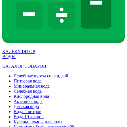
КАЛЬКУЛЯТОР
ВОДЫ
КАТАЛОГ ТОВАРОВ
Лечебные курсы со скидкой
Питьевая вода
Минеральная вода
Лечебная вода
Кислородная вода
Активная вода
Детская вода
Вода 5 литров
Вода 19 литров
Кулеры, помпы для воды
Косметика Svetla скидка от 40%