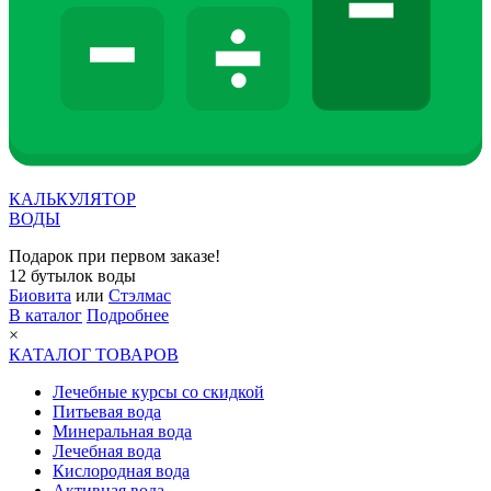
КАЛЬКУЛЯТОР
ВОДЫ
Подарок при первом заказе!
12 бутылок воды
Биовита
или
Стэлмас
В каталог
Подробнее
×
КАТАЛОГ ТОВАРОВ
Лечебные курсы со скидкой
Питьевая вода
Минеральная вода
Лечебная вода
Кислородная вода
Активная вода