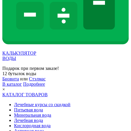
КАЛЬКУЛЯТОР
ВОДЫ
Подарок при первом заказе!
12 бутылок воды
Биовита
или
Стэлмас
В каталог
Подробнее
×
КАТАЛОГ ТОВАРОВ
Лечебные курсы со скидкой
Питьевая вода
Минеральная вода
Лечебная вода
Кислородная вода
Активная вода