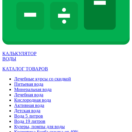
КАЛЬКУЛЯТОР
ВОДЫ
КАТАЛОГ ТОВАРОВ
Лечебные курсы со скидкой
Питьевая вода
Минеральная вода
Лечебная вода
Кислородная вода
Активная вода
Детская вода
Вода 5 литров
Вода 19 литров
Кулеры, помпы для воды
Косметика Svetla скидка от 40%