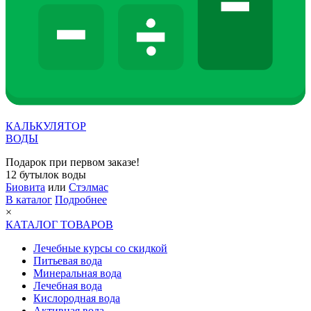
КАЛЬКУЛЯТОР
ВОДЫ
Подарок при первом заказе!
12 бутылок воды
Биовита
или
Стэлмас
В каталог
Подробнее
×
КАТАЛОГ ТОВАРОВ
Лечебные курсы со скидкой
Питьевая вода
Минеральная вода
Лечебная вода
Кислородная вода
Активная вода