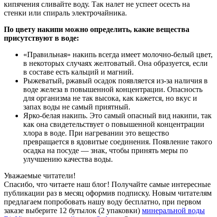
кипячения сливайте воду. Так налет не успеет осесть на
стенки или спираль электрочайника.
По цвету накипи можно определить, какие вещества
присутствуют в воде:
«Правильная» накипь всегда имеет молочно-белый цвет,
в некоторых случаях желтоватый. Она образуется, если
в составе есть кальций и магний.
Рыжеватый, ржавый осадок появляется из-за наличия в
воде железа в повышенной концентрации. Опасность
для организма не так высока, как кажется, но вкус и
запах воды не самый приятный.
Ярко-белая накипь. Это самый опасный вид накипи, так
как она свидетельствует о повышенной концентрации
хлора в воде. При нагревании это вещество
превращается в ядовитые соединения. Появление такого
осадка на посуде — знак, чтобы принять меры по
улучшению качества воды.
Уважаемые читатели!
Спасибо, что читаете наш блог! Получайте самые интересные
публикации раз в месяц оформив подписку. Новым читателям
предлагаем попробовать нашу воду бесплатно, при первом
заказе выберите
12 бутылок (2 упаковки)
минеральной воды