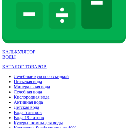
КАЛЬКУЛЯТОР
ВОДЫ
КАТАЛОГ ТОВАРОВ
Лечебные курсы со скидкой
Питьевая вода
Минеральная вода
Лечебная вода
Кислородная вода
Активная вода
Детская вода
Вода 5 литров
Вода 19 литров
Кулеры, помпы для воды
Косметика Svetla скидка от 40%