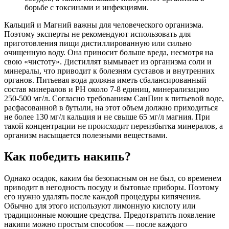
борьбе с токсинами и инфекциями.
Кальций и Магний важны для человеческого организма.
Поэтому эксперты не рекомендуют использовать для
приготовления пищи дистиллированную или сильно
очищенную воду. Она приносит больше вреда, несмотря на
свою «чистоту». Дистиллят вымывает из организма соли и
минералы, что приводит к болезням суставов и внутренних
органов. Питьевая вода должна иметь сбалансированный
состав минералов и PH около 7-8 единиц, минерализацию
250-500 мг/л. Согласно требованиям СанПин к питьевой воде,
расфасованной в бутыли, на этот объем должно приходиться
не более 130 мг/л кальция и не свыше 65 мг/л магния. При
такой концентрации не происходит переизбытка минералов, а
организм насыщается полезными веществами.
Как победить накипь?
Однако осадок, каким бы безопасным он не был, со временем
приводит в негодность посуду и бытовые приборы. Поэтому
его нужно удалять после каждой процедуры кипячения.
Обычно для этого используют лимонную кислоту или
традиционные моющие средства. Предотвратить появление
накипи можно простым способом — после каждого