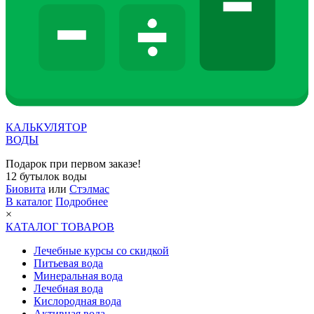
КАЛЬКУЛЯТОР
ВОДЫ
Подарок при первом заказе!
12 бутылок воды
Биовита
или
Стэлмас
В каталог
Подробнее
×
КАТАЛОГ ТОВАРОВ
Лечебные курсы со скидкой
Питьевая вода
Минеральная вода
Лечебная вода
Кислородная вода
Активная вода