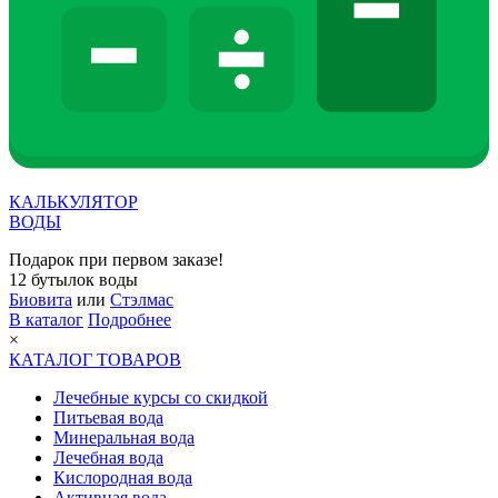
КАЛЬКУЛЯТОР
ВОДЫ
Подарок при первом заказе!
12 бутылок воды
Биовита
или
Стэлмас
В каталог
Подробнее
×
КАТАЛОГ ТОВАРОВ
Лечебные курсы со скидкой
Питьевая вода
Минеральная вода
Лечебная вода
Кислородная вода
Активная вода