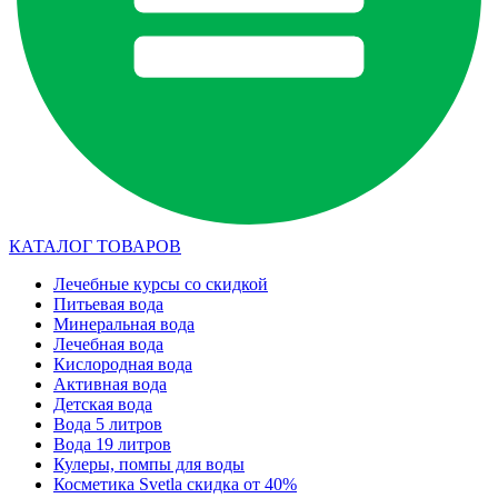
КАТАЛОГ ТОВАРОВ
Лечебные курсы со скидкой
Питьевая вода
Минеральная вода
Лечебная вода
Кислородная вода
Активная вода
Детская вода
Вода 5 литров
Вода 19 литров
Кулеры, помпы для воды
Косметика Svetla скидка от 40%