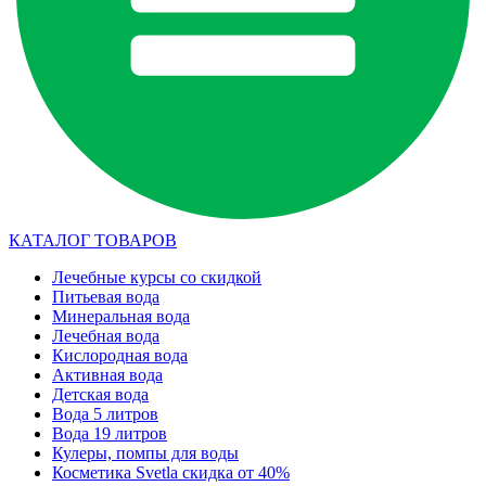
КАТАЛОГ ТОВАРОВ
Лечебные курсы со скидкой
Питьевая вода
Минеральная вода
Лечебная вода
Кислородная вода
Активная вода
Детская вода
Вода 5 литров
Вода 19 литров
Кулеры, помпы для воды
Косметика Svetla скидка от 40%