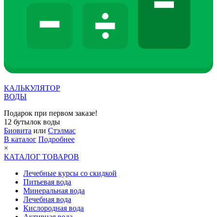
КАЛЬКУЛЯТОР
ВОДЫ
Подарок при первом заказе!
12 бутылок воды
Биовита
или
Стэлмас
В каталог
Подробнее
×
КАТАЛОГ ТОВАРОВ
Лечебные курсы со скидкой
Питьевая вода
Минеральная вода
Лечебная вода
Кислородная вода
Активная вода