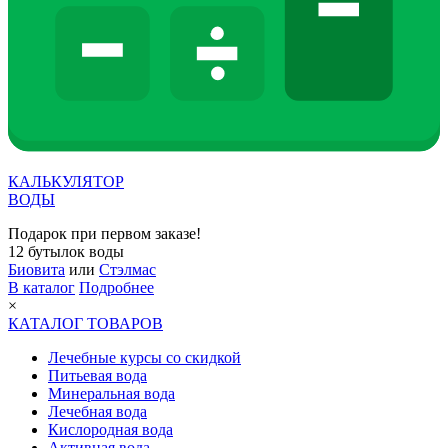
КАЛЬКУЛЯТОР
ВОДЫ
Подарок при первом заказе!
12 бутылок воды
Биовита
или
Стэлмас
В каталог
Подробнее
×
КАТАЛОГ ТОВАРОВ
Лечебные курсы со скидкой
Питьевая вода
Минеральная вода
Лечебная вода
Кислородная вода
Активная вода