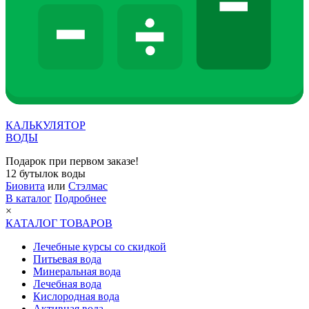
КАЛЬКУЛЯТОР
ВОДЫ
Подарок при первом заказе!
12 бутылок воды
Биовита
или
Стэлмас
В каталог
Подробнее
×
КАТАЛОГ ТОВАРОВ
Лечебные курсы со скидкой
Питьевая вода
Минеральная вода
Лечебная вода
Кислородная вода
Активная вода