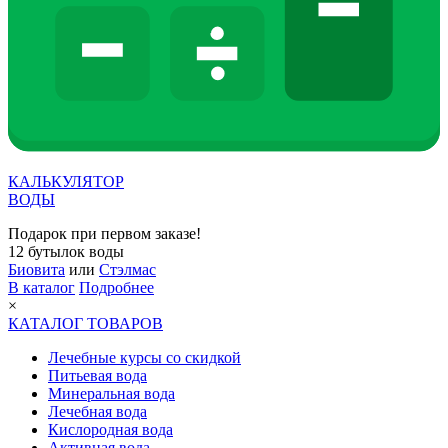
КАЛЬКУЛЯТОР
ВОДЫ
Подарок при первом заказе!
12 бутылок воды
Биовита
или
Стэлмас
В каталог
Подробнее
×
КАТАЛОГ ТОВАРОВ
Лечебные курсы со скидкой
Питьевая вода
Минеральная вода
Лечебная вода
Кислородная вода
Активная вода