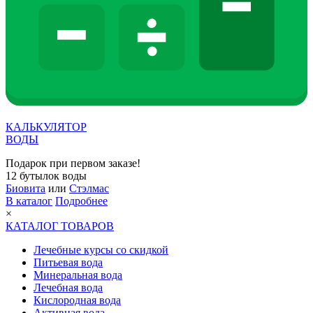
КАЛЬКУЛЯТОР
ВОДЫ
Подарок при первом заказе!
12 бутылок воды
Биовита
или
Стэлмас
В каталог
Подробнее
×
КАТАЛОГ ТОВАРОВ
Лечебные курсы со скидкой
Питьевая вода
Минеральная вода
Лечебная вода
Кислородная вода
Активная вода