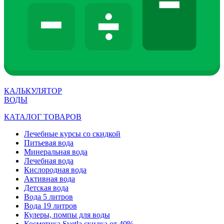
КАЛЬКУЛЯТОР
ВОДЫ
КАТАЛОГ ТОВАРОВ
Лечебные курсы со скидкой
Питьевая вода
Минеральная вода
Лечебная вода
Кислородная вода
Активная вода
Детская вода
Вода 5 литров
Вода 19 литров
Кулеры, помпы для воды
Косметика Svetla скидка от 40%