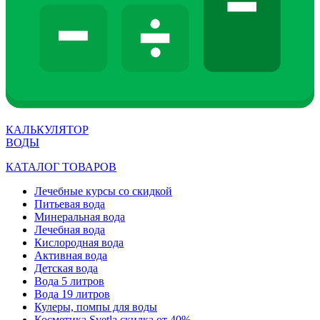
КАЛЬКУЛЯТОР
ВОДЫ
КАТАЛОГ ТОВАРОВ
Лечебные курсы со скидкой
Питьевая вода
Минеральная вода
Лечебная вода
Кислородная вода
Активная вода
Детская вода
Вода 5 литров
Вода 19 литров
Кулеры, помпы для воды
Косметика Svetla скидка от 40%