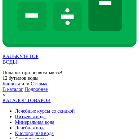
КАЛЬКУЛЯТОР
ВОДЫ
Подарок при первом заказе!
12 бутылок воды
Биовита
или
Стэлмас
В каталог
Подробнее
×
КАТАЛОГ ТОВАРОВ
Лечебные курсы со скидкой
Питьевая вода
Минеральная вода
Лечебная вода
Кислородная вода
Активная вода