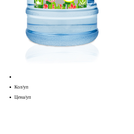
Кол/уп
Цена/уп