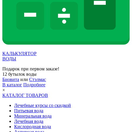
КАЛЬКУЛЯТОР
ВОДЫ
Подарок при первом заказе!
12 бутылок воды
Биовита
или
Стэлмас
В каталог
Подробнее
×
КАТАЛОГ ТОВАРОВ
Лечебные курсы со скидкой
Питьевая вода
Минеральная вода
Лечебная вода
Кислородная вода
Активная вода