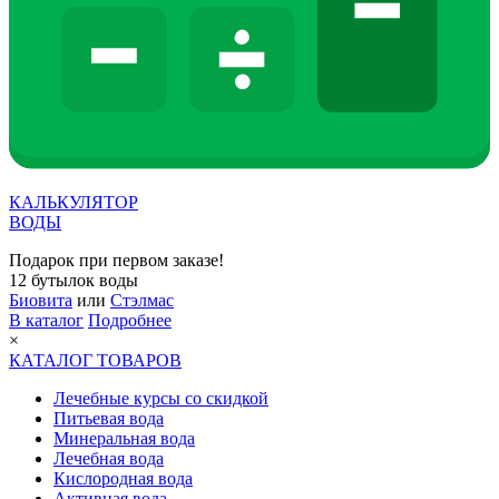
КАЛЬКУЛЯТОР
ВОДЫ
Подарок при первом заказе!
12 бутылок воды
Биовита
или
Стэлмас
В каталог
Подробнее
×
КАТАЛОГ ТОВАРОВ
Лечебные курсы со скидкой
Питьевая вода
Минеральная вода
Лечебная вода
Кислородная вода
Активная вода