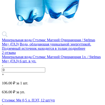
Минеральная вода Стэлмас Магний Очищающая / Stelmas
Mg+ (ГАЗ)
Вода, обладающая уникальной энергетикой.
Подземный источник находится в толще
подробнее
2 отзыва
Минеральная вода Стэлмас Магний Очищающая 1л. / Stelmas
Mg+ (ГАЗ) 6 шт. в уп.
-
+
106.00 ₽
за 1 шт.
636.00
₽ за уп.
Стэлмас Mg 0,5 л. ПЭТ, 12 шт/уп
-