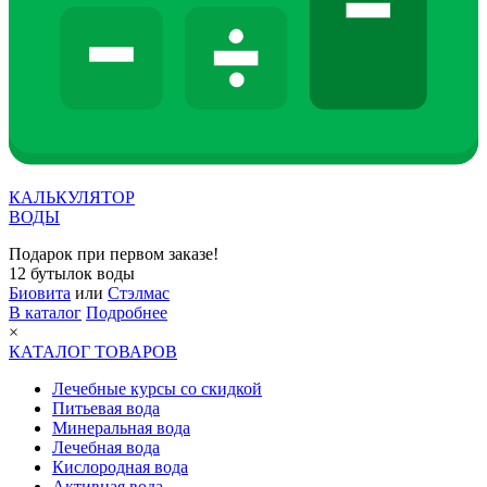
КАЛЬКУЛЯТОР
ВОДЫ
Подарок при первом заказе!
12 бутылок воды
Биовита
или
Стэлмас
В каталог
Подробнее
×
КАТАЛОГ ТОВАРОВ
Лечебные курсы со скидкой
Питьевая вода
Минеральная вода
Лечебная вода
Кислородная вода
Активная вода