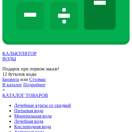
КАЛЬКУЛЯТОР
ВОДЫ
Подарок при первом заказе!
12 бутылок воды
Биовита
или
Стэлмас
В каталог
Подробнее
×
КАТАЛОГ ТОВАРОВ
Лечебные курсы со скидкой
Питьевая вода
Минеральная вода
Лечебная вода
Кислородная вода
Активная вода