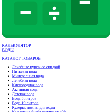
КАЛЬКУЛЯТОР
ВОДЫ
КАТАЛОГ ТОВАРОВ
Лечебные курсы со скидкой
Питьевая вода
Минеральная вода
Лечебная вода
Кислородная вода
Активная вода
Детская вода
Вода 5 литров
Вода 19 литров
Кулеры, помпы для воды
Косметика Svetla скидка от 40%