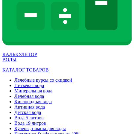
КАЛЬКУЛЯТОР
ВОДЫ
КАТАЛОГ ТОВАРОВ
Лечебные курсы со скидкой
Питьевая вода
Минеральная вода
Лечебная вода
Кислородная вода
Активная вода
Детская вода
Вода 5 литров
Вода 19 литров
Кулеры, помпы для воды
Косметика Svetla скидка от 40%