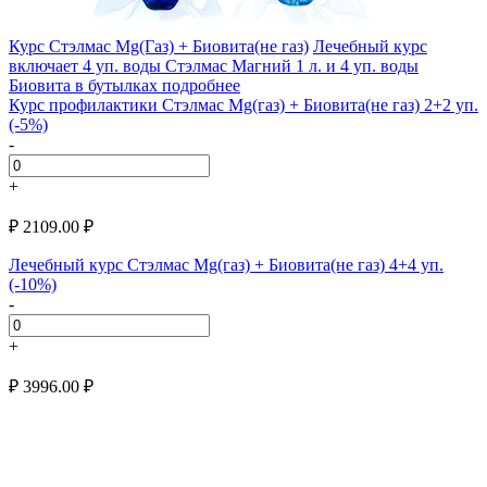
Курс Стэлмас Mg(Газ) + Биовита(не газ)
Лечебный курс
включает 4 уп. воды Стэлмас Магний 1 л. и 4 уп. воды
Биовита в бутылках
подробнее
Курс профилактики Стэлмас Mg(газ) + Биовита(не газ) 2+2 уп.
(-5%)
-
+
₽
2109.00
₽
Лечебный курс Стэлмас Mg(газ) + Биовита(не газ) 4+4 уп.
(-10%)
-
+
₽
3996.00
₽