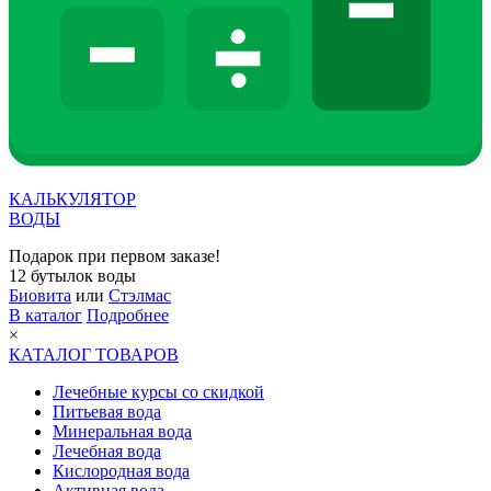
КАЛЬКУЛЯТОР
ВОДЫ
Подарок при первом заказе!
12 бутылок воды
Биовита
или
Стэлмас
В каталог
Подробнее
×
КАТАЛОГ ТОВАРОВ
Лечебные курсы со скидкой
Питьевая вода
Минеральная вода
Лечебная вода
Кислородная вода
Активная вода