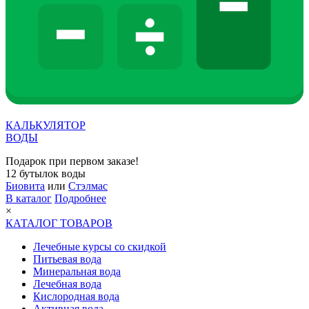
КАЛЬКУЛЯТОР
ВОДЫ
Подарок при первом заказе!
12 бутылок воды
Биовита
или
Стэлмас
В каталог
Подробнее
×
КАТАЛОГ ТОВАРОВ
Лечебные курсы со скидкой
Питьевая вода
Минеральная вода
Лечебная вода
Кислородная вода
Активная вода