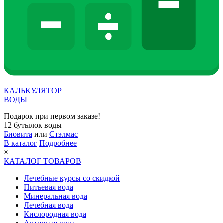
КАЛЬКУЛЯТОР
ВОДЫ
Подарок при первом заказе!
12 бутылок воды
Биовита
или
Стэлмас
В каталог
Подробнее
×
КАТАЛОГ ТОВАРОВ
Лечебные курсы со скидкой
Питьевая вода
Минеральная вода
Лечебная вода
Кислородная вода
Активная вода