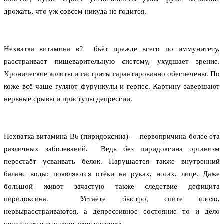
дрожать, что уж совсем никуда не годится.
Нехватка витамина в2  бьёт прежде всего по иммунитету, 
расстраивает пищеварительную систему, ухудшает зрение. 
Хронические колиты и гастриты гарантированно обеспечены. По 
коже всё чаще гуляют фурункулы и герпес. Картину завершают 
нервные срывы и приступы депрессии.
Нехватка витамина В6 (пиридоксина) — первопричина более ста 
различных заболеваний.  Ведь без пиридоксина организм 
перестаёт усваивать белок. Нарушается также внутренний 
баланс воды: появляются отёки на руках, ногах, лице. Даже 
большой живот зачастую также следствие дефицита 
пиридоксина.  Устаёте быстро, спите плохо, 
нервы
расстраиваются, а депрессивное состояние то и дело 
переходит в высокую агрессивность.