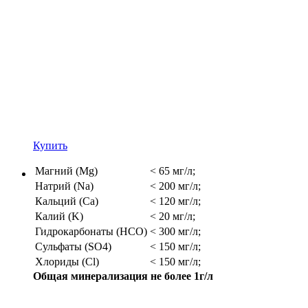
Купить
Магний (Mg)
< 65 мг/л;
Натрий (Na)
< 200 мг/л;
Кальций (Ca)
< 120 мг/л;
Калий (K)
< 20 мг/л;
Гидрокарбонаты (HCO)
< 300 мг/л;
Сульфаты (SO4)
< 150 мг/л;
Хлориды (Cl)
< 150 мг/л;
Общая минерализация не более 1г/л