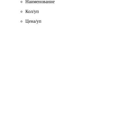
Наименование
Кол/уп
Цена/уп