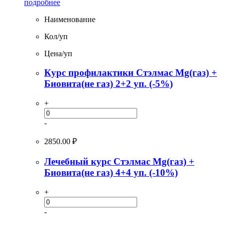
подробнее
Наименование
Кол/уп
Цена/уп
Курс профилактики Стэлмас Mg(газ) +
Биовита(не газ) 2+2 уп. (-5%)
+
-
2850.00
₽
Лечебный курс Стэлмас Mg(газ) +
Биовита(не газ) 4+4 уп. (-10%)
+
-