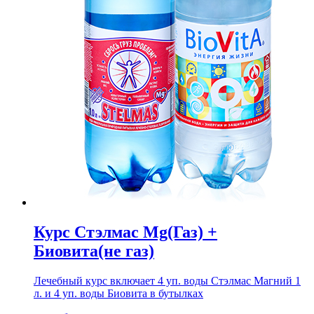
Курс Стэлмас Mg(Газ) +
Биовита(не газ)
Лечебный курс включает 4 уп. воды Стэлмас Магний 1
л. и 4 уп. воды Биовита в бутылках