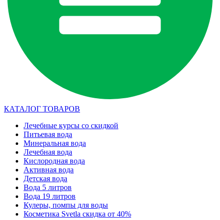
КАТАЛОГ ТОВАРОВ
Лечебные курсы со скидкой
Питьевая вода
Минеральная вода
Лечебная вода
Кислородная вода
Активная вода
Детская вода
Вода 5 литров
Вода 19 литров
Кулеры, помпы для воды
Косметика Svetla скидка от 40%