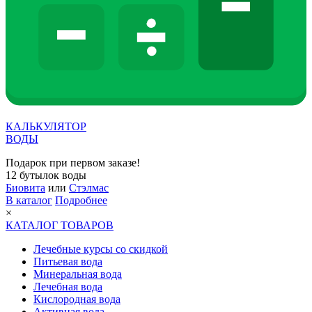
КАЛЬКУЛЯТОР
ВОДЫ
Подарок при первом заказе!
12 бутылок воды
Биовита
или
Стэлмас
В каталог
Подробнее
×
КАТАЛОГ ТОВАРОВ
Лечебные курсы со скидкой
Питьевая вода
Минеральная вода
Лечебная вода
Кислородная вода
Активная вода