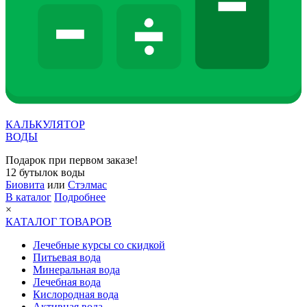
КАЛЬКУЛЯТОР
ВОДЫ
Подарок при первом заказе!
12 бутылок воды
Биовита
или
Стэлмас
В каталог
Подробнее
×
КАТАЛОГ ТОВАРОВ
Лечебные курсы со скидкой
Питьевая вода
Минеральная вода
Лечебная вода
Кислородная вода
Активная вода