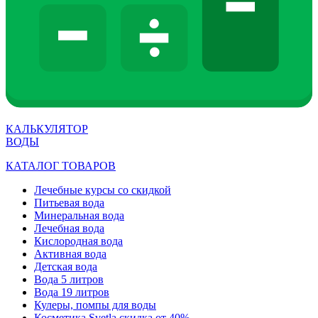
КАЛЬКУЛЯТОР
ВОДЫ
КАТАЛОГ ТОВАРОВ
Лечебные курсы со скидкой
Питьевая вода
Минеральная вода
Лечебная вода
Кислородная вода
Активная вода
Детская вода
Вода 5 литров
Вода 19 литров
Кулеры, помпы для воды
Косметика Svetla скидка от 40%