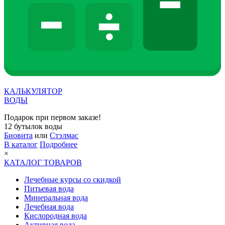
КАЛЬКУЛЯТОР
ВОДЫ
Подарок при первом заказе!
12 бутылок воды
Биовита
или
Стэлмас
В каталог
Подробнее
×
КАТАЛОГ ТОВАРОВ
Лечебные курсы со скидкой
Питьевая вода
Минеральная вода
Лечебная вода
Кислородная вода
Активная вода