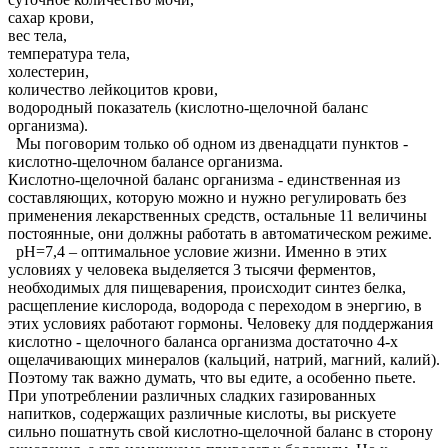
сахар крови,
вес тела,
температура тела,
холестерин,
количество лейкоцитов крови,
водородный показатель (кислотно-щелочной баланс
организма).
Мы поговорим только об одном из двенадцати пунктов -
кислотно-щелочном балансе организма.
Кислотно-щелочной баланс организма - единственная из
составляющих, которую можно и нужно регулировать без
применения лекарственных средств, остальные 11 величины
постоянные, они должны работать в автоматическом режиме.
рН=7,4 – оптимальное условие жизни. Именно в этих
условиях у человека выделяется 3 тысячи ферментов,
необходимых для пищеварения, происходит синтез белка,
расщепление кислорода, водорода с переходом в энергию, в
этих условиях работают гормоны. Человеку для поддержания
кислотно - щелочного баланса организма достаточно 4-х
ощелачивающих минералов (кальций, натрий, магний, калий).
Поэтому так важно думать, что вы едите, а особенно пьете.
При употреблении различных сладких газированных
напитков, содержащих различные кислоты, вы рискуете
сильно пошатнуть свой кислотно-щелочной баланс в сторону