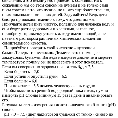
окисления, а это неминуемо приведет к болезням. Но к
сожалению мы об этом совсем не думаем и не только сами
пьем совсем не то, что нужно, но и, что еще более страшно,
поим лимонадиками своих детей. Задумайтесь! Ведь дети
быстро привыкают именно к тому, что даем им мы.
Приучайте детей пить чистую, полезную для человека воду и
они будут расти здоровыми и крепкими, и главное,
приобретут привычку утолять жажду именно водой, а не
цветным раствором различных химических элементов
сомнительного качества.
Попробуйте проверить свой кислотно - щелочной
баланс.Теперь это несложно. Делается это с помощью
лакмусовых бумажек. Вы ведь измеряете давление и меряете
температуру, почему бы не проверить и этот показатель.
Если вы совершенно здоровы показатель будет 7,5
Если боретесь – 7,0
Если устали и опустили руки – 6,5
Если больны – 6,0
При показателе 5,5 помочь человеку очень трудно.
Чтобы выяснить средний водородный показатель, нужно
измерять рН слюны минимум 15 раз за день и анализировать
его.
Результаты тест - измерения кислотно-щелочного баланса (рН)
слюны:
рН 7,0 – 7,5 (цвет лакмусовой бумажки от темно - синего до