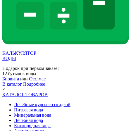
КАЛЬКУЛЯТОР
ВОДЫ
Подарок при первом заказе!
12 бутылок воды
Биовита
или
Стэлмас
В каталог
Подробнее
×
КАТАЛОГ ТОВАРОВ
Лечебные курсы со скидкой
Питьевая вода
Минеральная вода
Лечебная вода
Кислородная вода
Активная вода