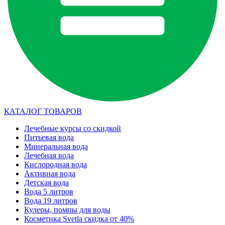
КАТАЛОГ ТОВАРОВ
Лечебные курсы со скидкой
Питьевая вода
Минеральная вода
Лечебная вода
Кислородная вода
Активная вода
Детская вода
Вода 5 литров
Вода 19 литров
Кулеры, помпы для воды
Косметика Svetla скидка от 40%