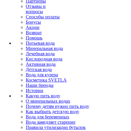
Партнеры
Отзывы и
вопросы
Способы оплаты
Бонусы
Акции
Возврат
Помощь
Питьевая вода
Минеральная вода
Лечебная вода
Кислородная вода
Активная вода
Детская вода
Вода для кулера
Косметика SVETLA
Наши бренды
Истории
Какую пить воду
О минеральных водах
Почему детям нужно пить воду
Как выбрать детскую воду
Вода для беременных
Вода замедляет старение
Правила утилизации бутылок