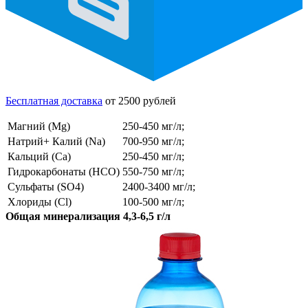
Бесплатная доставка
от 2500 рублей
Магний (Mg)
250-450 мг/л;
Натрий+ Калий (Na)
700-950 мг/л;
Кальций (Ca)
250-450 мг/л;
Гидрокарбонаты (HCO)
550-750 мг/л;
Сульфаты (SO4)
2400-3400 мг/л;
Хлориды (Cl)
100-500 мг/л;
Общая минерализация 4,3-6,5 г/л