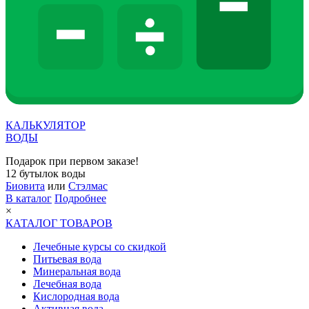
КАЛЬКУЛЯТОР
ВОДЫ
Подарок при первом заказе!
12 бутылок воды
Биовита
или
Стэлмас
В каталог
Подробнее
×
КАТАЛОГ ТОВАРОВ
Лечебные курсы со скидкой
Питьевая вода
Минеральная вода
Лечебная вода
Кислородная вода
Активная вода