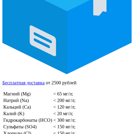
Бесплатная доставка
от 2500 рублей
Магний (Mg)
< 65 мг/л;
Натрий (Na)
< 200 мг/л;
Кальций (Ca)
< 120 мг/л;
Калий (K)
< 20 мг/л;
Гидрокарбонаты (HCO)
< 300 мг/л;
Сульфаты (SO4)
< 150 мг/л;
Хлориды (Cl)
< 150 мг/л;