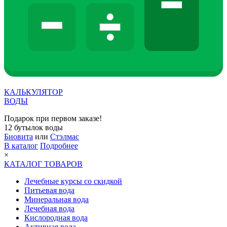
КАЛЬКУЛЯТОР
ВОДЫ
Подарок при первом заказе!
12 бутылок воды
Биовита
или
Стэлмас
В каталог
Подробнее
×
КАТАЛОГ ТОВАРОВ
Лечебные курсы со скидкой
Питьевая вода
Минеральная вода
Лечебная вода
Кислородная вода
Активная вода