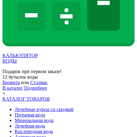
КАЛЬКУЛЯТОР
ВОДЫ
Подарок при первом заказе!
12 бутылок воды
Биовита
или
Стэлмас
В каталог
Подробнее
×
КАТАЛОГ ТОВАРОВ
Лечебные курсы со скидкой
Питьевая вода
Минеральная вода
Лечебная вода
Кислородная вода
Активная вода